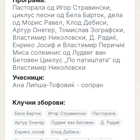
Програма:
Пасторала од Игор Стравински,
циклус песни од Бела Барток, дела
од Морис Равел, Клод Дебиси,
Артур Онегер, Томислав Зографски,
Властимир Николовски, Д. Радиќ,
Енрико Јосиф и Властимир Перичиќ
Миса солемнис од Лудвиг ван
Бетовен Циклус „По патиштата“ од
Властимир Николовски
Учесници:
Ана Липша-Тофовиќ - сопран
Клучни зборови:
Бела Барток
Игор Стравински
Пасторала
Артур Онегер
Лудвиг ван Бетовен
Д. Радиќ
Енрико Јосиф
Клод Дебиси