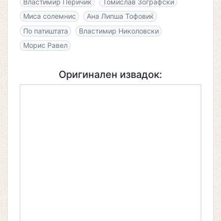
Властимир Перичиќ
Томислав Зографски
Миса солемнис
Ана Липша Тофовиќ
По патиштата
Властимир Николовски
Морис Равел
Оригинален извадок: