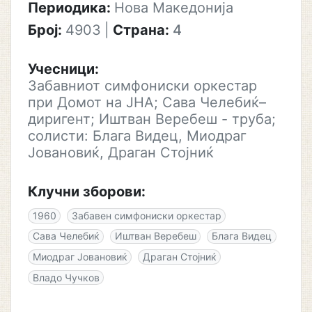
Периодика:
Нова Македонија
Број:
4903
|
Страна:
4
Учесници:
Забавниот симфониски оркестар
при Домот на ЈНА; Сава Челебиќ–
диригент; Иштван Веребеш - труба;
солисти: Блага Видец, Миодраг
Јовановиќ, Драган Стојниќ
Клучни зборови:
1960
Забавен симфониски оркестар
Сава Челебиќ
Иштван Веребеш
Блага Видец
Миодраг Јовановиќ
Драган Стојниќ
Владо Чучков