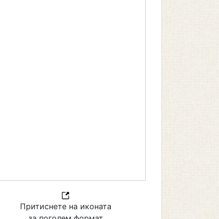
Притиснете на иконата
за поголем формат