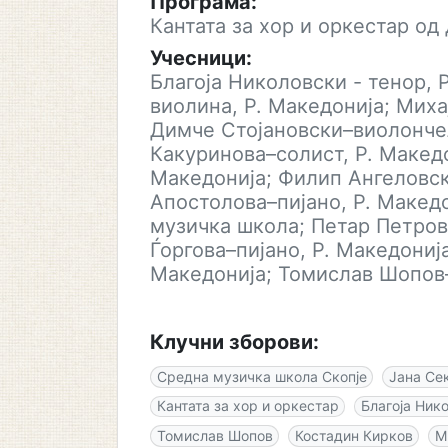
Програма:
Кантата за хор и оркестар од
Учесници:
Благоја Николовски - тенор, 
виолина, Р. Македонија; Миха
Димче Стојановски–виолонче
Какуринова–солист, Р. Македо
Македонија; Филип Ангеловск
Апостолова–пијано, Р. Макед
музичка школа; Петар Петров
Ѓоргова–пијано, Р. Македонија
Македонија; Томислав Шопов–
Клучни зборови:
Средна музичка школа Скопје
Јана Се
Кантата за хор и оркестар
Благоја Ник
Томислав Шопов
Костадин Кирков
М