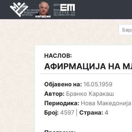
Skip
to
content
НАСЛОВ:
АФИРМАЦИЈА НА М
Објавено на:
16.05.1959
Автор:
Бранко Каракаш
Периодика:
Нова Македонија
Број:
4597
|
Страна:
4