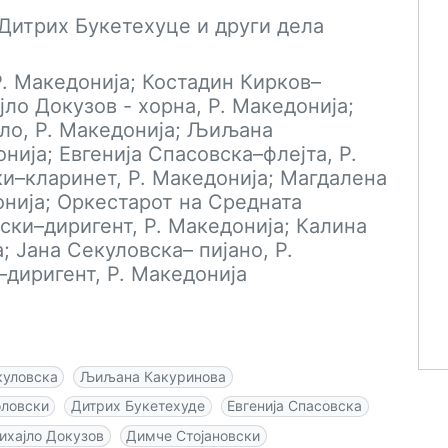
 Дитрих Букетехуце и други дела
Р. Македонија; Костадин Кирков–
јло Докузов - хорна, Р. Македонија;
ло, Р. Македонија; Љиљана
нија; Евгенија Спасовска–флејта, Р.
и–кларинет, Р. Македонија; Магдалена
онија; Оркестарот на Средната
ски–диригент, Р. Македонија; Калина
; Јана Секуловска– пијано, Р.
диригент, Р. Македонија
куловска
Љиљана Какуринова
оловски
Дитрих Букетехуде
Евгенија Спасовска
ихајло Докузов
Димче Стојановски