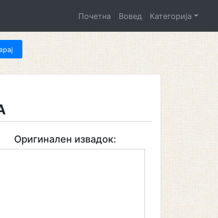
Почетна
Вовед
Категорија
А
Оригинален извадок: