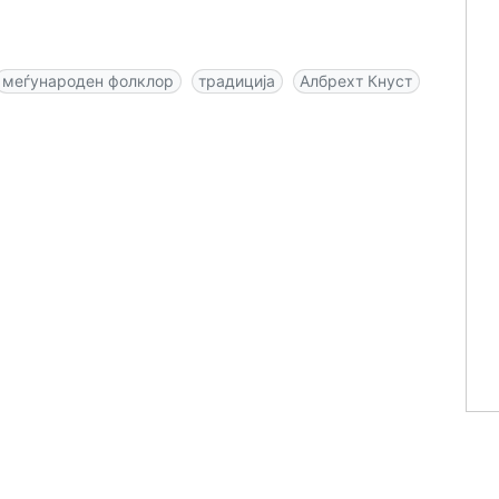
меѓународен фолклор
традиција
Албрехт Кнуст