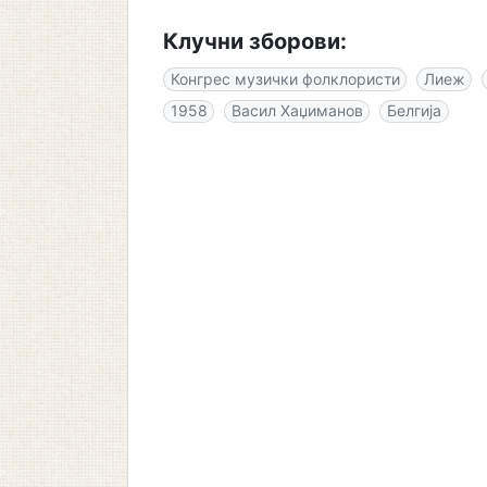
Клучни зборови:
Конгрес музички фолклористи
Лиеж
1958
Васил Хаџиманов
Белгија