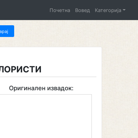
Почетна
Вовед
Категорија
КЛОРИСТИ
Оригинален извадок: