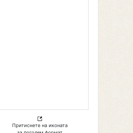
Притиснете на иконата
за поголем формат