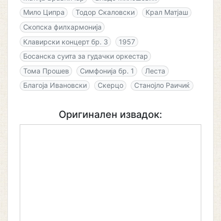
Мило Ципра
Тодор Скаловски
Крал Матјаш
Скопска филхармонија
Клавирски концерт бр. 3
1957
Босанска суита за гудачки оркестар
Тома Прошев
Симфонија бр. 1
Леста
Благоја Ивановски
Скерцо
Станојло Раичиќ
Оригинален извадок: