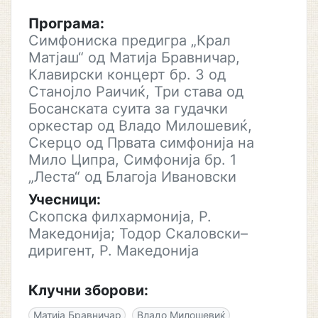
Програма:
Симфониска предигра „Крал
Матјаш“ од Матија Бравничар,
Клавирски концерт бр. 3 од
Станојло Раичиќ, Три става од
Босанската суита за гудачки
оркестар од Владо Милошевиќ,
Скерцо од Првата симфонија на
Мило Ципра, Симфонија бр. 1
„Леста“ од Благоја Ивановски
Учесници:
Скопска филхармонија, Р.
Македонија; Тодор Скаловски–
диригент, Р. Македонија
Клучни зборови:
Матија Бравничар
Владо Милошевиќ