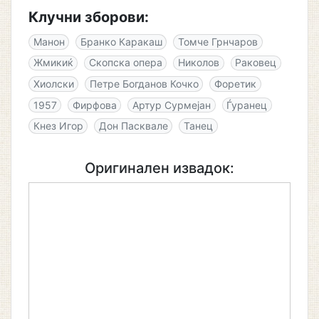
Клучни зборови:
Манон
Бранко Каракаш
Томче Грнчаров
Жмикиќ
Скопска опера
Николов
Раковец
Хиолски
Петре Богданов Кочко
Форетик
1957
Фирфова
Артур Сурмејан
Ѓуранец
Кнез Игор
Дон Пасквале
Танец
Оригинален извадок: