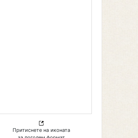
Притиснете на иконата
за поголем формат