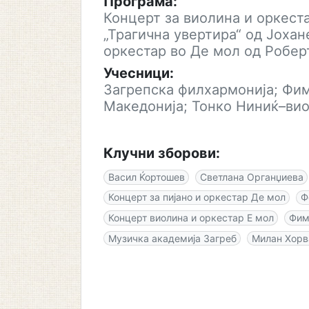
Програма:
Концерт за виолина и оркест
„Трагична увертира“ од Јохан
оркестар во Де мол од Робе
Учесници:
Загрепска филхармонија; Фим
Македонија; Тонко Ниниќ–вио
Клучни зборови:
Васил Ќортошев
Светлана Органџиева
Концерт за пијано и оркестар Де мол
Ф
Концерт виолина и оркестар Е мол
Фим
Музичка академија Загреб
Милан Хорв