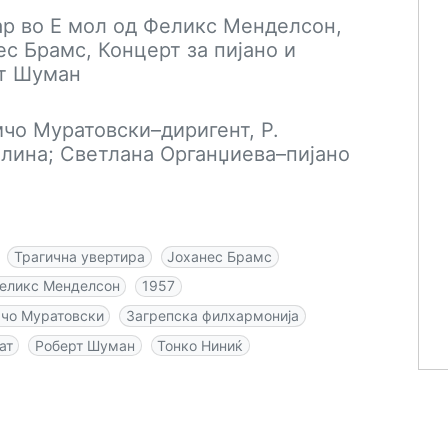
ар во Е мол од Феликс Менделсон,
ес Брамс, Концерт за пијано и
рт Шуман
чо Муратовски–диригент, Р.
лина; Светлана Органџиева–пијано
Трагична увертира
Јоханес Брамс
еликс Менделсон
1957
чо Муратовски
Загрепска филхармонија
ат
Роберт Шуман
Тонко Ниниќ