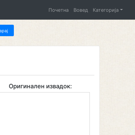
Почетна
Вовед
Категорија
Оригинален извадок: