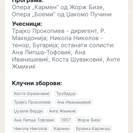
Програма:
Опера „Кармен“ од Жорж Бизе,
Опера „Боеми“ од Џакомо Пучини
Учесници:
Трајко Прокопиев - диригент, Р.
Македонија; Никола Николов -
тенор, Бугарија; останати солисти:
Ана Липша-Тофовиќ, Ана
Иванишевиќ, Коста Шуваковиќ, Анте
Жмикиќ
Клучни зборови:
Коста Шуваковиќ
Трубадур
Трајко Прокопиев
Ана Иванишевиќ
Џузепе Верди
Анте Жмикиќ
Ана Липша Тофовиќ
1957
Жорж Бизе
Никола Николов
Кармен
Бранко Каракаш