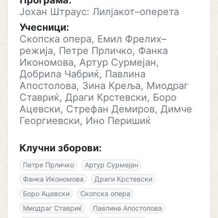
Програма:
Јохан Штраус: Лилјакот–оперета
Учесници:
Скопска опера, Емил Фрелих–
режија, Петре Прличко, Фанка
Икономова, Артур Сурмејан,
Добрила Чабриќ, Павлина
Апостолова, Зина Креља, Миодраг
Ставриќ, Драги Крстевски, Боро
Ацевски, Стрефан Демиров, Димче
Георгиевски, Ино Перишиќ
Клучни зборови:
Петре Прличко
Артур Сурмејан
Фанка Икономова
Драги Крстевски
Боро Ацевски
Скопска опера
Миодраг Ставриќ
Павлина Апостолова