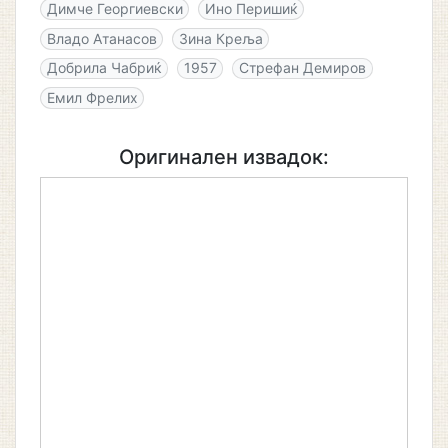
Димче Георгиевски
Ино Перишиќ
Владо Атанасов
Зина Креља
Добрила Чабриќ
1957
Стрефан Демиров
Емил Фрелих
Оригинален извадок: