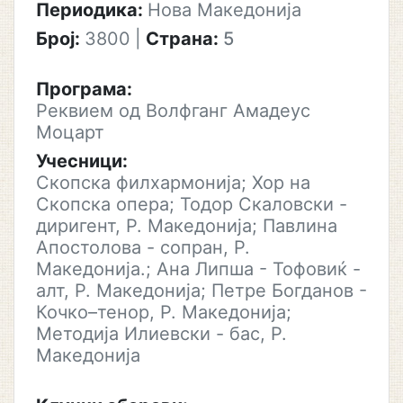
Периодика:
Нова Македонија
Број:
3800
|
Страна:
5
Програма:
Реквием од Волфганг Амадеус
Моцарт
Учесници:
Скопска филхармонија; Хор на
Скопска опера; Тодор Скаловски -
диригент, Р. Македонија; Павлина
Апостолова - сопран, Р.
Македонија.; Ана Липша - Тофовиќ -
алт, Р. Македонија; Петре Богданов -
Кочко–тенор, Р. Македонија;
Методија Илиевски - бас, Р.
Македонија