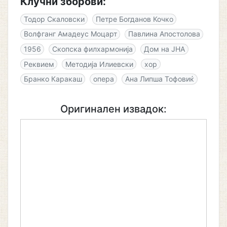
Клучни зборови:
Тодор Скаловски
Петре Богданов Кочко
Волфганг Амадеус Моцарт
Павлина Апостолова
1956
Скопска филхармонија
Дом на ЈНА
Реквием
Методија Илиевски
хор
Бранко Каракаш
опера
Ана Липша Тофовиќ
Оригинален извадок: