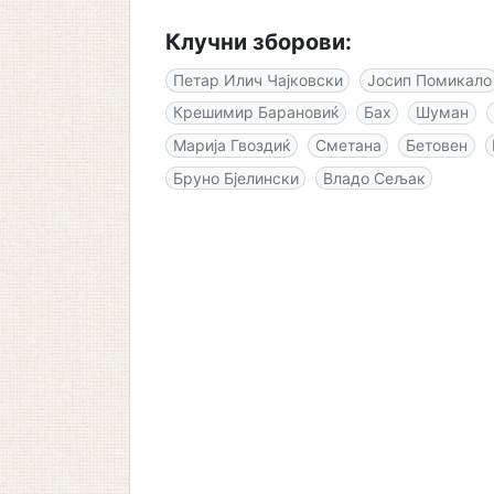
Клучни зборови:
Петар Илич Чајковски
Јосип Помикало
Крешимир Барановиќ
Бах
Шуман
Марија Гвоздиќ
Сметана
Бетовен
Бруно Бјелински
Владо Сељак