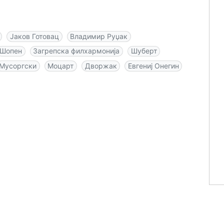
Јаков Готовац
Владимир Руџак
Шопен
Загрепска филхармонија
Шуберт
Мусоргски
Моцарт
Дворжак
Евгениј Онегин