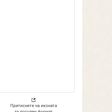
Притиснете на иконата
за поголем формат