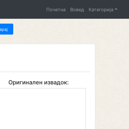
Почетна
Вовед
Категорија
Оригинален извадок: