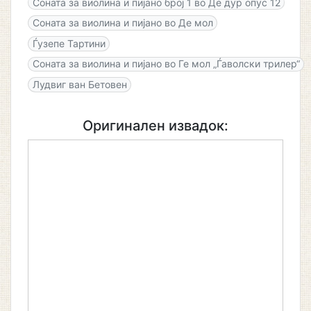
Соната за виолина и пијано број 1 во Де дур опус 12
Соната за виолина и пијано во Де мол
Ѓузепе Тартини
Соната за виолина и пијано во Ге мол „Ѓаволски трилер“
Лудвиг ван Бетовен
Оригинален извадок: