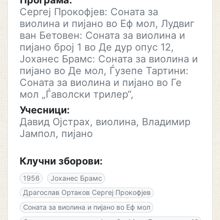
Програма:
Сергеј Прокофјев: Соната за
виолина и пијано во Еф мол, Лудвиг
ван Бетовен: Соната за виолина и
пијано број 1 во Де дур опус 12,
Јоханес Брамс: Соната за виолина и
пијано во Де мол, Ѓузепе Тартини:
Соната за виолина и пијано во Ге
мол „Ѓаволски трилер“,
Учесници:
Давид Ојстрах, виолина, Владимир
Јампол, пијано
Клучни зборови:
1956
Јоханес Брамс
Драгослав Ортаков Сергеј Прокофјев
Соната за виолина и пијано во Еф мол