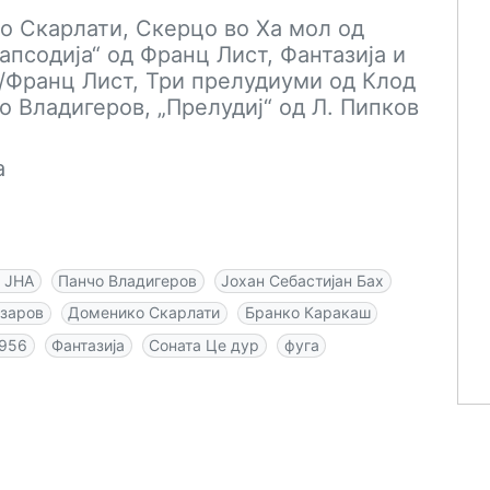
о Скарлати, Скерцо во Ха мол од
псодија“ од Франц Лист, Фантазија и
х/Франц Лист, Три прелудиуми од Клод
 Владигеров, „Прелудиј“ од Л. Пипков
а
 ЈНА
Панчо Владигеров
Јохан Себастијан Бах
азаров
Доменико Скарлати
Бранко Каракаш
956
Фантазија
Соната Це дур
фуга