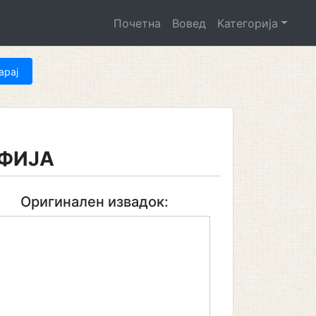
Почетна
Вовед
Категорија
ОФИЈА
Оригинален извадок: