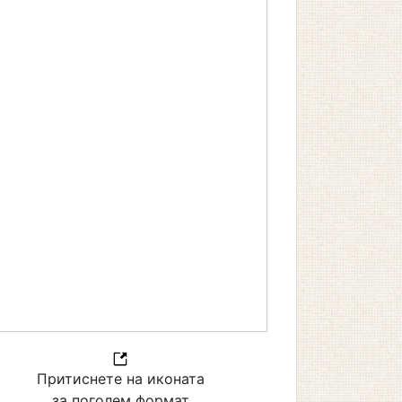
Притиснете на иконата
за поголем формат