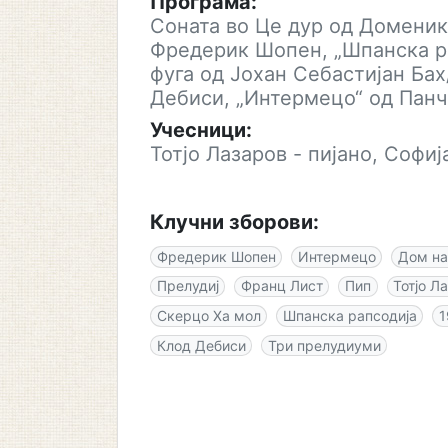
Програма:
Соната во Це дур од Доменик
Фредерик Шопен, „Шпанска ра
фуга од Јохан Себастијан Ба
Дебиси, „Интермецо“ од Панчо
Учесници:
Тотјо Лазаров - пијано, Софиј
Клучни зборови:
Фредерик Шопен
Интермецо
Дом на
Прелудиј
Франц Лист
Пип
Тотјо Л
Скерцо Ха мол
Шпанска рапсодија
1
Клод Дебиси
Три прелудиуми