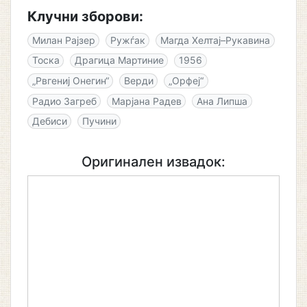
Клучни зборови:
Милан Рајзер
Ружѓак
Магда Хелтај–Рукавина
Тоска
Драгица Мартиние
1956
„Рвгениј Онегин“
Верди
„Орфеј“
Радио Загреб
Марјана Радев
Ана Липша
Дебиси
Пучини
Оригинален извадок: