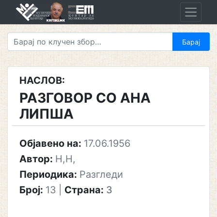
Skip
to
content
НАСЛОВ:
РАЗГОВОР СО АНА
ЛИПША
Објавено на:
17.06.1956
Автор:
Н,Н,
Периодика:
Разгледи
Број:
13
|
Страна:
3