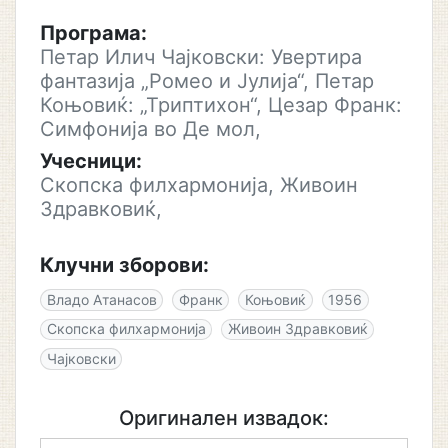
Програма:
Петар Илич Чајковски: Увертира
фантазија „Ромео и Јулија“, Петар
Коњовиќ: „Триптихон“, Цезар Франк:
Симфонија во Де мол,
Учесници:
Скопска филхармонија, Живоин
Здравковиќ,
Клучни зборови:
Владо Атанасов
Франк
Коњовиќ
1956
Скопска филхармонија
Живоин Здравковиќ
Чајковски
Оригинален извадок: