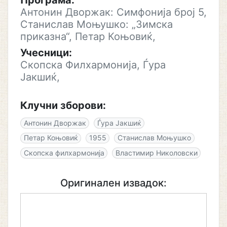
Програма:
Антонин Дворжак: Симфонија број 5,
Станислав Моњушко: „Зимска
приказна“, Петар Коњовиќ,
Учесници:
Скопска Филхармонија, Ѓура
Јакшиќ,
Клучни зборови:
Антонин Дворжак
Ѓура Јакшиќ
Петар Коњовиќ
1955
Станислав Моњушко
Скопска филхармонија
Властимир Николовски
Оригинален извадок: