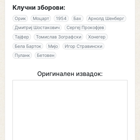
Клучни зборови:
Орик
Моцарт
1954
Бах
Арнолд Шенберг
Дмитриј Шостакович
Сергеј Прокофјев
Тајфер
Томислав Зографски
Хонегер
Бела Барток
Мијо
Игор Стравински
Пуланк
Бетовен
Оригинален извадок: