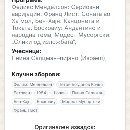
Програма:
Феликс Менделсон: Сериозни
варијации, Франц Лист: Соната во
Ха мол, Бен-Хајн: Канцонета и
Токата, Босковиу: Андантино и
народна тема, Модест Мусоргски:
„Слики од изложбата“,
Учесници:
Пнина Салцман–пијано (Израел),
Клучни зборови:
Феликс Менделсон
Петре Богданов Кочко
Бетовен
1954
Шопен
Пнина Салцман
Бен-Хајн
Босковиу
Модест Мусоргски
Франц Лист
Оригинален извадок: