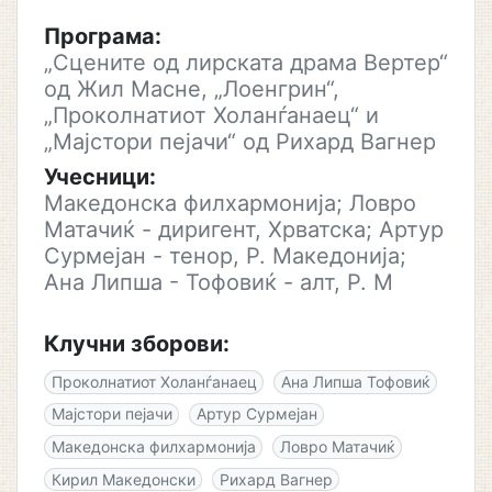
Програма:
„Сцените од лирската драма Вертер“
од Жил Масне, „Лоенгрин“,
„Проколнатиот Холанѓанаец“ и
„Мајстори пејачи“ од Рихард Вагнер
Учесници:
Македонска филхармонија; Ловро
Матачиќ - диригент, Хрватска; Артур
Сурмејан - тенор, Р. Македонија;
Ана Липша - Тофовиќ - алт, Р. М
Клучни зборови:
Проколнатиот Холанѓанаец
Ана Липша Тофовиќ
Мајстори пејачи
Артур Сурмејан
Македонска филхармонија
Ловро Матачиќ
Кирил Македонски
Рихард Вагнер