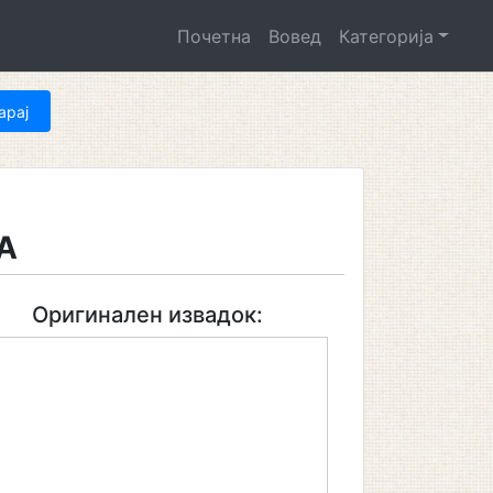
Почетна
Вовед
Категорија
А
Оригинален извадок: