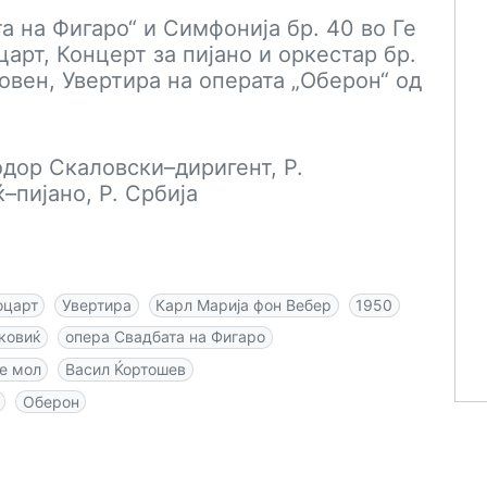
а на Фигаро“ и Симфонија бр. 40 во Ге
рт, Концерт за пијано и оркестар бр.
товен, Увертира на операта „Оберон“ од
дор Скаловски–диригент, Р.
–пијано, Р. Србија
оцарт
Увертира
Карл Марија фон Вебер
1950
ковиќ
опера Свадбата на Фигаро
Ге мол
Васил Ќортошев
Оберон