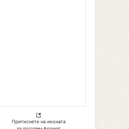
Притиснете на иконата
за поголем формат