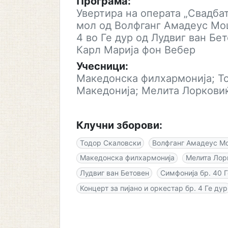
Програма:
Увертира на операта „Свадбат
мол од Волфганг Амадеус Моца
4 во Ге дур од Лудвиг ван Бе
Карл Марија фон Вебер
Учесници:
Македонска филхармонија; То
Македонија; Мелита Лорковиќ
Клучни зборови:
Тодор Скаловски
Волфганг Амадеус М
Македонска филхармонија
Мелита Лор
Лудвиг ван Бетовен
Симфонија бр. 40 
Концерт за пијано и оркестар бр. 4 Ге дур