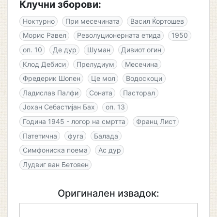
Клучни зборови:
Ноктурно
При месечината
Васил Ќортошев
Морис Равел
Револуционерната етида
1950
оп. 10
Де дур
Шуман
Дивиот огин
Клод Дебиси
Прелудиум
Месечина
Фредерик Шопен
Це мол
Водоскоци
Ладислав Палфи
Соната
Пасторал
Јохан Себастијан Бах
оп. 13
Година 1945 - логор на смртта
Франц Лист
Патетична
фуга
Балада
Симфониска поема
Ас дур
Лудвиг ван Бетовен
Оригинален извадок: