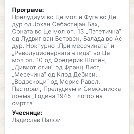
Програма:
Прелудиум во Це мол и Фуга во Де
дур од Јохан Себастијан Бах,
Соната во Це мол оп. 13 „Патетична“
од Лудвиг ван Бетовен, Балада во Ас
дур, Ноктурно „При месечината“ и
„Револуционерната етида“ во Це
мол оп. 10 од Фредерик Шопен,
„Дивиот огин“ од Франц Лист,
„Месечина“ од Клод Дебиси,
„Водоскоци“ од Морис Равел,
Пасторал, Прелудиум и Симфониска
поема „Година 1945 - логор на
смртта“
Учесници:
Ладислав Палфи