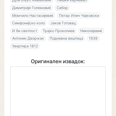
Димитрије Големовиќ
Сабор
Момчило Настасијевиќ
Петар Илич Чајковски
Симфонијско коло
Јаков Готовац
И би светлост
Трајко Прокопиев
Николајевиќ
Антонин Дворжак
Подневна вештица
1939
Увертира 1812
Оригинален извадок: