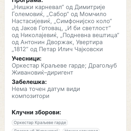
Програма:
„Нишки карневал“ од Димитрије
Големовиќ, „Сабор“ од Момчило
Настасијевиќ, „Симфонијско коло“
од Јаков Готовац, „И би светлост“
од Николајевиќ, „Подневна вештица“
од Антонин Дворжак, Увертира
„1812“ од Петар Илич Чајковски
Учесници:
Оркестар Краљеве гарде; Драгољуб
Живановиќ–диригент
Забелешка:
Нема точен датум види
композитори
Клучни зборови:
Оркестар Краљеве гарде
Драгољуб Живановиќ
Нишки карневал