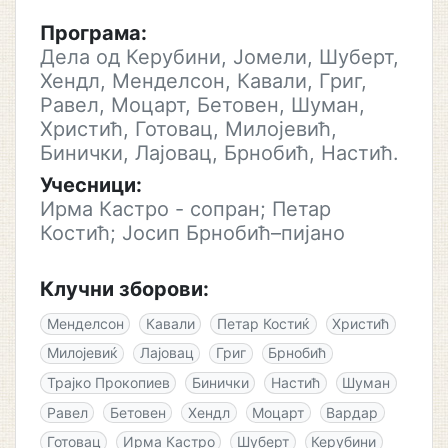
Програма:
Дела од Керубини, Јомели, Шуберт,
Хендл, Менделсон, Кавали, Григ,
Равел, Моцарт, Бетовен, Шуман,
Христић, Готовац, Милојевић,
Бинички, Лајовац, Брнобић, Настић.
Учесници:
Ирма Кастро - сопран; Петар
Костић; Јосип Брнобић–пијано
Клучни зборови:
Менделсон
Кавали
Петар Костиќ
Христић
Милојевиќ
Лајовац
Григ
Брнобић
Трајко Прокопиев
Бинички
Настић
Шуман
Равел
Бетовен
Хендл
Моцарт
Вардар
Готовац
Ирма Кастро
Шуберт
Керубини