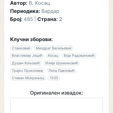
Автор:
В. Косац
Периодика:
Вардар
Број:
485
|
Страна:
2
Клучни зборови:
Станковиќ
Миодраг Васиљевиќ
Властимир Јецић
Косац
Воја Радовановић
Душан Коњовић
Илија Шуменковић
Трајко Прокопиев
Лепа Павловић
Стеван Мокрањац
1935
Оригинален извадок: