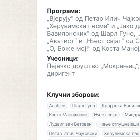
Програма:
„Вјерују“ од Петар Илич Чајк
„Херувимска песма“ и „Јако да
Вавилонских“ од Шарл Гуно, „
„Акатист“ и „Њест свјат“ од
„О, Боже мој!“ од Коста Маној
Учесници:
Пејачко друштво „Мокрањац“,
диригент
Клучни зборови:
Алабјев
Шарл Гуно
Крај река Вавило
Коста Манојловиќ
Њест свјат
Миодра
Лудвиг ван Бетовен
Ниње отпушчајеши
Петар Илич Чајковски
Херувимска пе