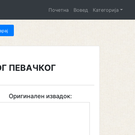
Почетна
Вовед
Категорија
ОГ ПЕВАЧКОГ
Оригинален извадок: