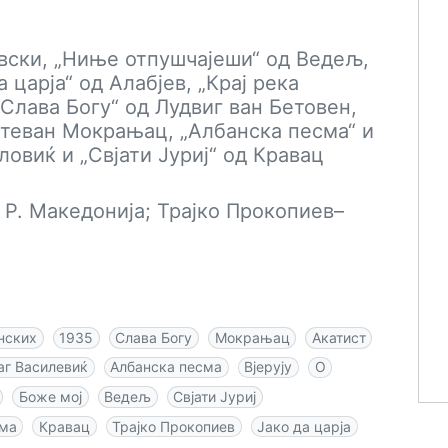
овски, „Ниње отпушчајеши“ од Ведељ,
 царја“ од Алабјев, „Крај река
Слава Богу“ од Лудвиг ван Бетовен,
 Стеван Мокрањац, „Албанска песма“ и
ловиќ и „Свјати Јуриј“ од Кравац
 Р. Македонија; Трајко Прокопиев–
нских
1935
Слава Богу
Мокрањац
Акатист
г Василевиќ
Албанска песма
Вјерују
О
Боже мој
Ведељ
Свјати Јуриј
сма
Кравац
Трајко Прокопиев
Јако да царја