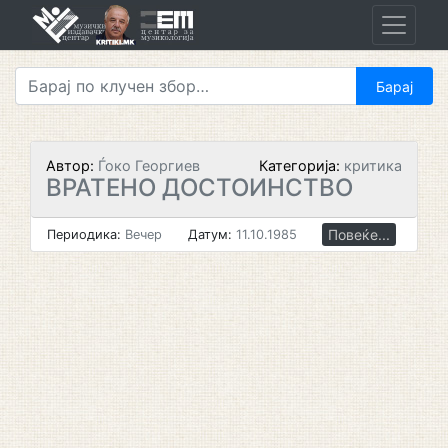
Skip
to
content
Автор:
Ѓоко Георгиев
Категорија:
критика
ВРАТЕНО ДОСТОИНСТВО
Повеќе...
Периодика:
Вечер
Датум:
11.10.1985