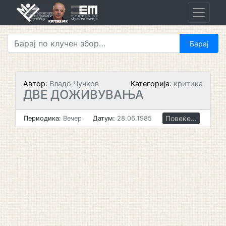
Skip
to
content
Автор:
Владо Чучков
Категорија:
критика
ДВЕ ДОЖИВУВАЊА
Повеќе...
Периодика:
Вечер
Датум:
28.06.1985