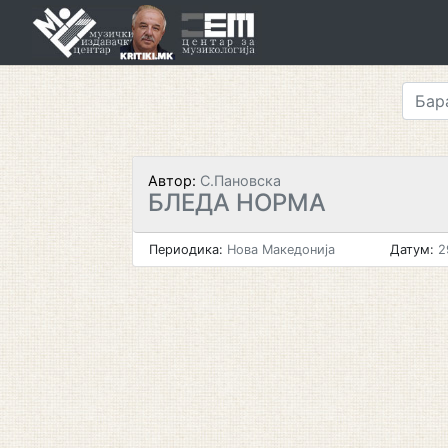
Skip
to
content
Автор:
С.Пановска
БЛЕДА НОРМА
Периодика:
Нова Македонија
Датум:
2