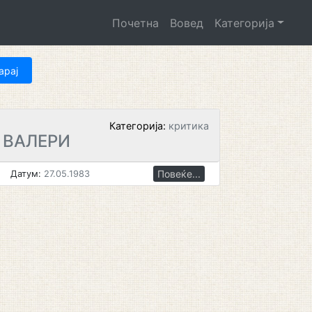
Почетна
Вовед
Категорија
Категорија:
критика
 ВАЛЕРИ
Повеќе...
Датум:
27.05.1983