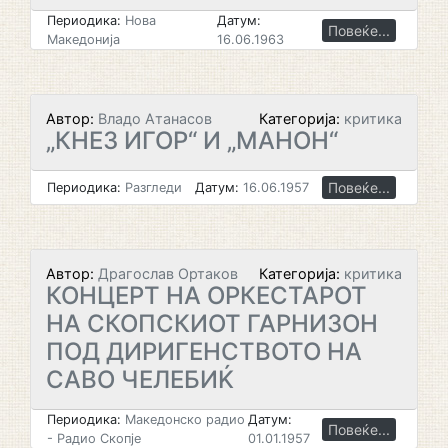
Периодика:
Нова
Датум:
Повеќе...
Македонија
16.06.1963
Автор:
Владо Атанасов
Категорија:
критика
„КНЕЗ ИГОР“ И „МАНОН“
Повеќе...
Периодика:
Разгледи
Датум:
16.06.1957
Автор:
Драгослав Ортаков
Категорија:
критика
КОНЦЕРТ НА ОРКЕСТАРОТ
НА СКОПСКИОТ ГАРНИЗОН
ПОД ДИРИГЕНСТВОТО НА
САВО ЧЕЛЕБИЌ
Периодика:
Македонско радио
Датум:
Повеќе...
- Радио Скопје
01.01.1957