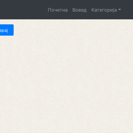
Почетна
Вовед
Категорија