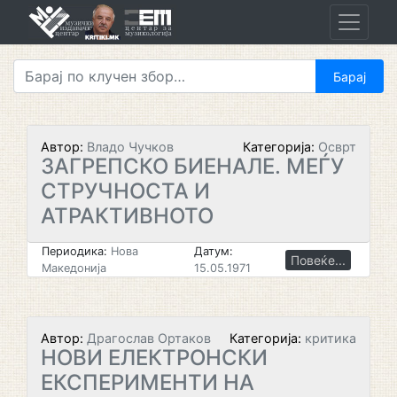
Skip
to
content
Автор:
Владо Чучков
Категорија:
Осврт
ЗАГРЕПСКО БИЕНАЛЕ. МЕЃУ
СТРУЧНОСТА И
АТРАКТИВНОТО
Периодика:
Нова
Датум:
Повеќе...
Македонија
15.05.1971
Автор:
Драгослав Ортаков
Категорија:
критика
НОВИ ЕЛЕКТРОНСКИ
ЕКСПЕРИМЕНТИ НА