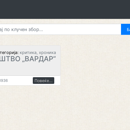
тегорија:
критика, хроника
ШТВО „ВАРДАР“
Повеќе...
1936