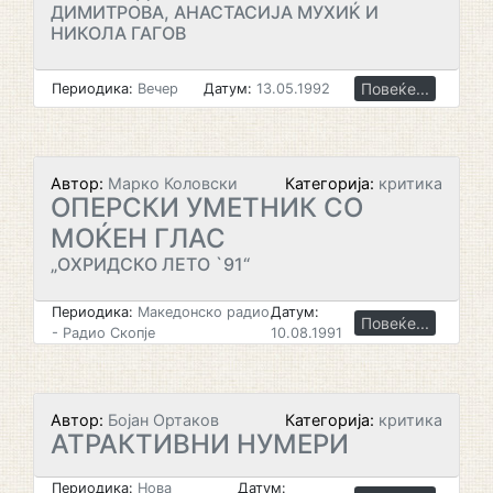
ДИМИТРОВА, АНАСТАСИЈА МУХИЌ И
НИКОЛА ГАГОВ
Повеќе...
Периодика:
Вечер
Датум:
13.05.1992
Автор:
Марко Коловски
Категорија:
критика
ОПЕРСКИ УМЕТНИК СО
МОЌЕН ГЛАС
„ОХРИДСКО ЛЕТО `91“
Периодика:
Македонско радио
Датум:
Повеќе...
- Радио Скопје
10.08.1991
Автор:
Бојан Ортаков
Категорија:
критика
АТРАКТИВНИ НУМЕРИ
Периодика:
Нова
Датум: