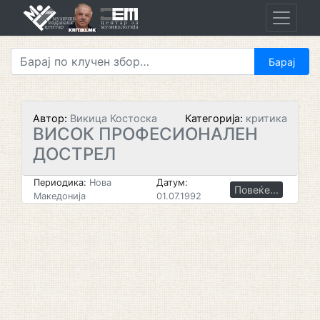
Skip
to
content
Автор:
Викица Костоска
Категорија:
критика
ВИСОК ПРОФЕСИОНАЛЕН
ДОСТРЕЛ
Периодика:
Нова
Датум:
Повеќе...
Македонија
01.07.1992