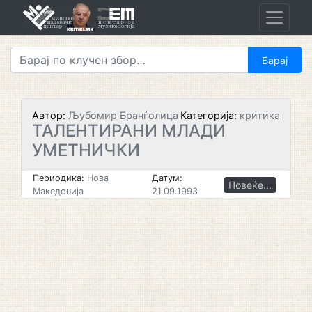
Skip
to
content
Автор:
Љубомир Бранѓолица
Категорија:
критика
ТАЛЕНТИРАНИ МЛАДИ
УМЕТНИЧКИ
Периодика:
Нова
Датум:
Повеќе...
Македонија
21.09.1993