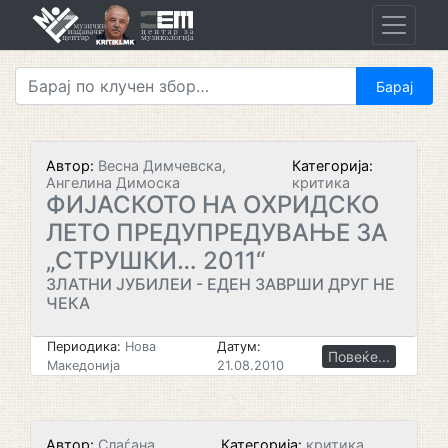
Skip
to
content
Автор:
Весна Димчевска,
Категорија:
Ангелина Димоска
критика
ФИЈАСКОТО НА ОХРИДСКО
ЛЕТО ПРЕДУПРЕДУВАЊЕ ЗА
„СТРУШКИ… 2011“
ЗЛАТНИ ЈУБИЛЕИ - ЕДЕН ЗАВРШИ ДРУГ НЕ
ЧЕКА
Периодика:
Нова
Датум:
Повеќе...
Македонија
21.08.2010
Автор:
Слаѓана
Категорија:
критика,