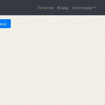
Почетна
Вовед
Категорија