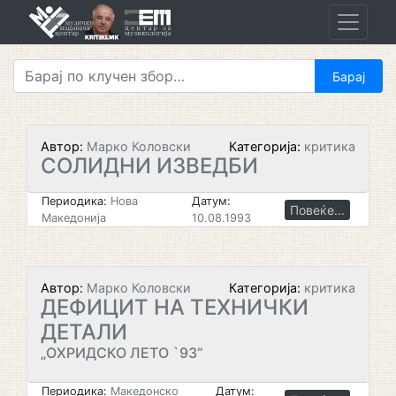
Skip
to
content
Автор:
Марко Коловски
Категорија:
критика
СОЛИДНИ ИЗВЕДБИ
Периодика:
Нова
Датум:
Повеќе...
Македонија
10.08.1993
Автор:
Марко Коловски
Категорија:
критика
ДЕФИЦИТ НА ТЕХНИЧКИ
ДЕТАЛИ
„ОХРИДСКО ЛЕТО `93“
Периодика:
Македонско
Датум: