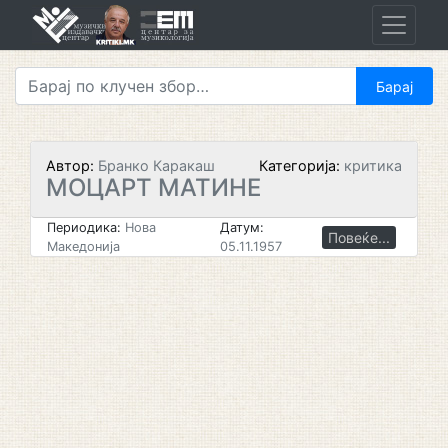
Skip
to
content
Автор:
Бранко Каракаш
Категорија:
критика
МОЦАРТ МАТИНЕ
Периодика:
Нова
Датум:
Повеќе...
Македонија
05.11.1957