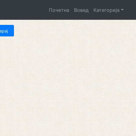
Почетна
Вовед
Категорија