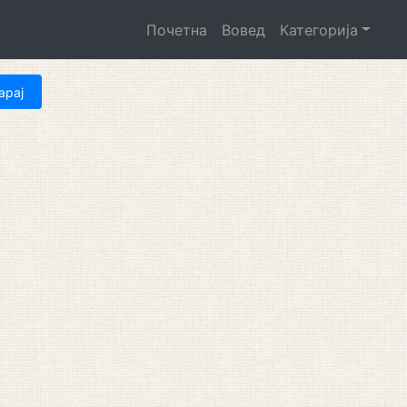
Почетна
Вовед
Категорија