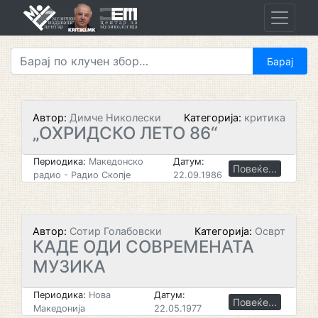
Skip
to
content
Автор:
Димче Николески
Категорија:
критика
„ОХРИДСКО ЛЕТО 86“
Периодика:
Македонско
Датум:
Повеќе...
радио - Радио Скопје
22.09.1986
Автор:
Сотир Голабовски
Категорија:
Осврт
КАДЕ ОДИ СОВРЕМЕНАТА
МУЗИКА
Периодика:
Нова
Датум:
Повеќе...
Македонија
22.05.1977