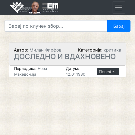
Skip
to
content
Автор:
Милан Фирфов
Категорија:
критика
ДОСЛЕДНО И ВДАХНОВЕНО
Периодика:
Нова
Датум:
Повеќе...
Македонија
12.01.1980