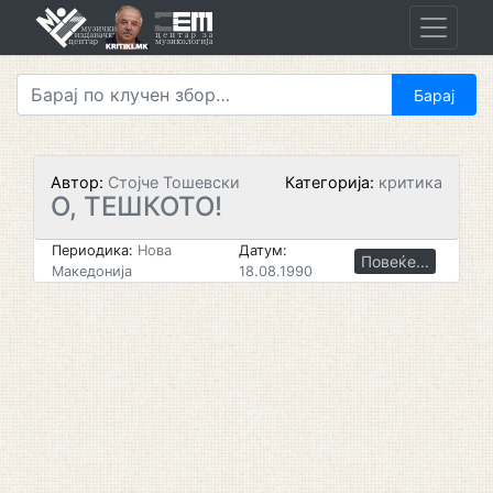
Skip
to
content
Автор:
Стојче Тошевски
Категорија:
критика
О, ТЕШКОТО!
Периодика:
Нова
Датум:
Повеќе...
Македонија
18.08.1990