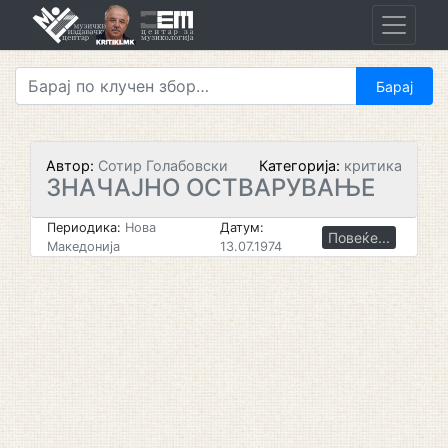
Skip
to
content
Автор:
Сотир Голабовски
Категорија:
критика
ЗНАЧАЈНО ОСТВАРУВАЊЕ
Периодика:
Нова
Датум:
Повеќе...
Македонија
13.07.1974