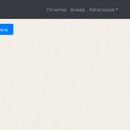
Почетна
Вовед
Категорија