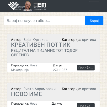
Skip
to
content
Автор:
Бојан Ортаков
Категорија:
критика
КРЕАТИВЕН ПОТТИК
РЕЦИТАЛ НА ПИЈАНИСТОТ ТОДОР
СВЕТИЕВ
Периодика:
Нова
Датум:
Повеќе...
Македонија
27.11.1987
Автор:
Ристо Аврамовски
Категорија:
критика
НОВО ИМЕ
Периодика:
Нова
Датум:
Повеќе...