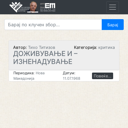
Skip
to
content
Автор:
Тихо Титизов
Категорија:
критика
ДОЖИВУВАЊЕ И –
ИЗНЕНАДУВАЊЕ
Периодика:
Нова
Датум:
Повеќе...
Македонија
11.07.1968