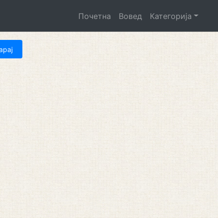
Почетна
Вовед
Категорија