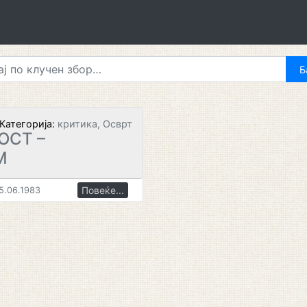
Категорија:
критика, Осврт
ОСТ –
М
Повеќе...
5.06.1983