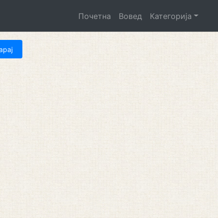
Почетна
Вовед
Категорија