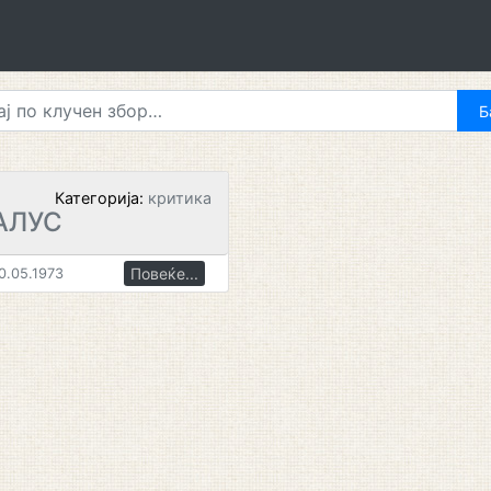
Категорија:
критика
АЛУС
Повеќе...
0.05.1973